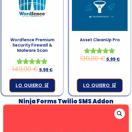
Wordfence Premium
Asset CleanUp Pro
Security Firewall &
Malware Scan
139,00
€
Valorado en
5,99
€
4.94
149,00
€
Valorado en
5,99
€
de 5
4.83
de 5
LO QUIERO 🛒
LO QUIERO 🛒
Ninja Forms Twilio SMS Addon