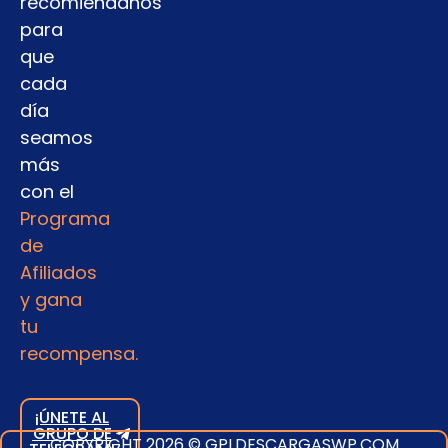
recomiéndanos
para
que
cada
día
seamos
más
con el
Programa
de
Afiliados
y gana
tu
recompensa.
¡ÚNETE AL
GRUPO DE
COPYRIGHT 2026 © GPLDESCARGASWP.COM