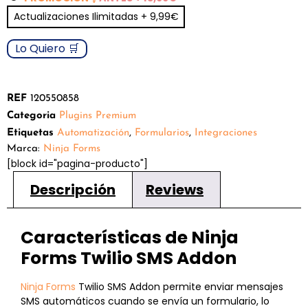
en
Actualizaciones Ilimitadas + 9,99€
puntuaciones
de clientes
Lo Quiero 🛒
REF
120550858
Categoria
Plugins Premium
Etiquetas
Automatización
,
Formularios
,
Integraciones
Marca:
Ninja Forms
[block id="pagina-producto"]
Descripción
Reviews
Características de Ninja
Forms Twilio SMS Addon
Ninja Forms
Twilio SMS Addon permite enviar mensajes
SMS automáticos cuando se envía un formulario, lo