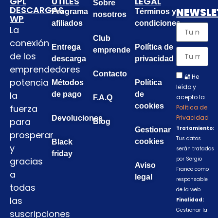
GPL
ÚTILES
LEGAL
Sobre
DESCARGAS
NEWSLE
Programa
Términos y
nosotros
WP
afiliados
condiciones
La
Club
conexión
Entrega
Política de
emprende
de los
descarga
privacidad
emprendedores
Contacto
🔐 He
potencia
Métodos
Política
leído y
la
de pago
de
acepto la
F.A.Q
cookies
fuerza
Política de
Privacidad
Devoluciones
para
Blog
Tratamiento:
Gestionar
prosperar
Tus datos
cookies
Black
y
serán tratados
friday
gracias
por Sergio
Aviso
Franco como
a
legal
responsable
todas
de la web.
las
Finalidad:
Gestionar la
suscripciones