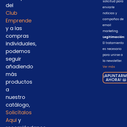
solicitud para
del
enviarle
Club
noticias y
Emprende
campañas de
email
y a las
marketing.
compras
Legitimación:
individuales,
El tratamiento
es necesario
podemos
para unirse a
seguir
la newsletter.
añadiendo
Ver más
más
¡APUNTARM
AHORA! 📖
productos
a
nuestro
catálogo,
Solicítalos
Aqui
y