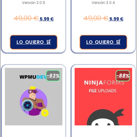
Valorado en
Valorado en
Versión 3.0.5
Versión 3.0.4
4.83
4.83
de 5
de 5
49,00
€
49,00
€
5,99
€
5,99
€
LO QUIERO 🛒
LO QUIERO 🛒
-93%
-88%