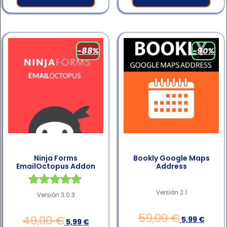
-88%
-90%
Ninja Forms
Bookly Google Maps
EmailOctopus Addon
Address
Valorado en
Versión 2.1
Versión 3.0.3
4.83
de 5
59,00
€
49,00
€
5,99
€
5,99
€