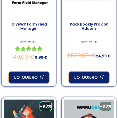
GiveWP Form Field
Pack Bookly Pro con
Manager
Addons
Versión 3.2.1
Versión 1.0
1.520,00
€
149,00
€
Valorado en
24,99
€
5,99
€
4.83
de 5
LO QUIERO 🛒
LO QUIERO 🛒
-93%
-93%