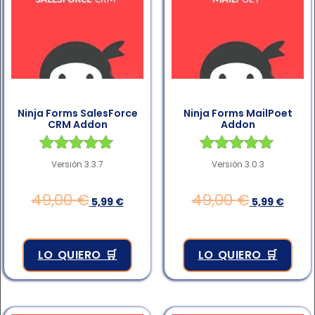
Ninja Forms SalesForce
Ninja Forms MailPoet
CRM Addon
Addon
Valorado en
Valorado en
Versión 3.3.7
Versión 3.0.3
4.83
4.83
de 5
de 5
49,00
€
49,00
€
5,99
€
5,99
€
LO QUIERO 🛒
LO QUIERO 🛒