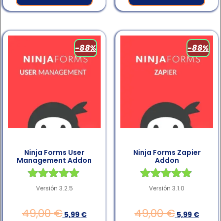
-88%
-88%
Ninja Forms User
Ninja Forms Zapier
Management Addon
Addon
Valorado en
Valorado en
Versión 3.2.5
Versión 3.1.0
4.83
4.83
de 5
de 5
49,00
€
49,00
€
5,99
€
5,99
€