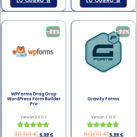
LO QUIERO 🛒
LO QUIERO 🛒
-85%
-90%
WPForms Drag Drop
WordPress Form Builder
Gravity Forms
Pro
Versión 2.0.0.2
Versión 2.10.5
39,50
€
59,00
€
Valorado en
Valorado en
5,99
€
5,99
€