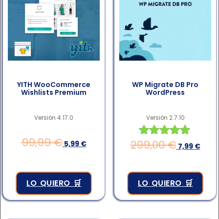
YITH WooCommerce
WP Migrate DB Pro
Wishlists Premium
WordPress
Versión 4.17.0
Versión 2.7.10
99,99
€
299,00
€
5,99
€
Valorado en
7,99
€
4.83
de 5
LO QUIERO 🛒
LO QUIERO 🛒