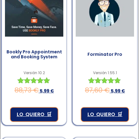
Bookly Pro Appointment
Forminator Pro
and Booking System
Versión 10.2
Versión 1.55.1
88,73
€
87,60
€
Valorado en
Valorado en
5,99
€
5,99
€
4.98
4.83
de 5
de 5
LO QUIERO 🛒
LO QUIERO 🛒