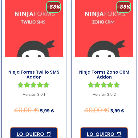
-88%
-88%
Ninja Forms Twilio SMS
Ninja Forms Zoho CRM
Addon
Addon
Valorado en
Valorado en
Versión 3.0.1
Versión 3.5.2
4.83
4.83
de 5
de 5
49,00
€
49,00
€
5,99
€
5,99
€
LO QUIERO 🛒
LO QUIERO 🛒