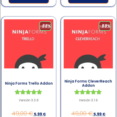
-88%
-88%
Ninja Forms CleverReach
Ninja Forms Trello Addon
Addon
Valorado en
Valorado en
Versión 3.0.6
Versión 3.1.9
4.83
4.83
de 5
de 5
49,00
€
49,00
€
5,99
€
5,99
€