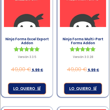
Ninja Forms Excel Export
Ninja Forms Multi-Part
Addon
Forms Addon
Valorado en
Valorado en
Versión 3.3.5
Versión 3.0.28
4.83
4.83
de 5
de 5
49,00
€
49,00
€
5,99
€
5,99
€
LO QUIERO 🛒
LO QUIERO 🛒