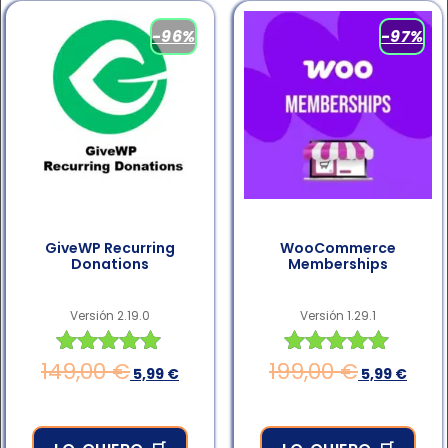
-96%
-97%
GiveWP Recurring
WooCommerce
Donations
Memberships
Versión 2.19.0
Versión 1.29.1
149,00
€
199,00
€
Valorado en
Valorado en
5,99
€
5,99
€
4.83
4.83
de 5
de 5