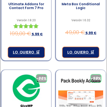
Ultimate Addons for
Meta Box Conditional
Contact Form 7 Pro
Logic
Versión 1.8.20
Versión 1.6.32
49,00
€
199,00
€
Valorado en
5,99
€
5,99
€
5.00
de 5
LO QUIERO 🛒
LO QUIERO 🛒
-96%
-98%