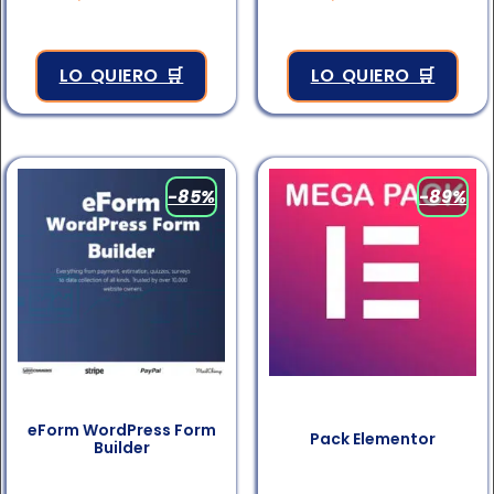
4.83
4.83
de 5
de 5
LO QUIERO 🛒
LO QUIERO 🛒
-85%
-89%
eForm WordPress Form
Pack Elementor
Builder