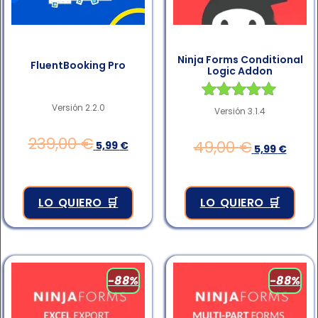
Ninja Forms Conditional
FluentBooking Pro
Logic Addon
Versión 2.2.0
Valorado en
Versión 3.1.4
4.83
de 5
239,00
€
49,00
€
5,99
€
5,99
€
LO QUIERO 🛒
LO QUIERO 🛒
-88%
-88%