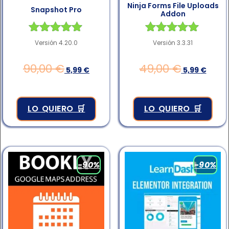
Ninja Forms File Uploads
Snapshot Pro
Addon
Valorado en
Valorado en
Versión 4.20.0
Versión 3.3.31
4.83
4.83
de 5
de 5
90,00
€
49,00
€
5,99
€
5,99
€
LO QUIERO 🛒
LO QUIERO 🛒
-90%
-90%