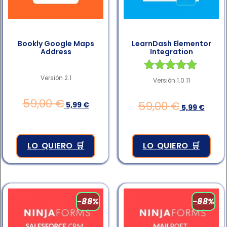
Bookly Google Maps
LearnDash Elementor
Address
Integration
Versión 2.1
Valorado en
Versión 1.0.11
4.83
de 5
59,00
€
59,00
€
5,99
€
5,99
€
LO QUIERO 🛒
LO QUIERO 🛒
-88%
-88%