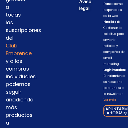
Aviso
Franco como
a
legal
responsable
todas
de la web.
las
Finalidad:
Gestionar la
suscripciones
solicitud para
del
enviarle
Club
noticias y
Emprende
campañas de
email
y a las
marketing.
compras
Legitimación:
individuales,
El tratamiento
es necesario
podemos
para unirse a
seguir
la newsletter.
añadiendo
Ver más
más
¡APUNTARM
AHORA! 📖
productos
a