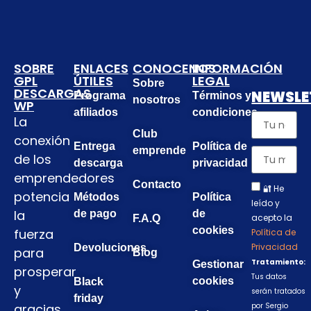
SOBRE
ENLACES
CONOCENOS
INFORMACIÓN
GPL
ÚTILES
LEGAL
Sobre
DESCARGAS
NEWSLE
Programa
Términos y
nosotros
WP
afiliados
condiciones
La
Club
conexión
Entrega
Política de
emprende
de los
descarga
privacidad
emprendedores
Contacto
🔐 He
potencia
Métodos
Política
leído y
la
de pago
de
acepto la
F.A.Q
cookies
fuerza
Política de
Privacidad
Devoluciones
para
Blog
Tratamiento:
Gestionar
prosperar
Tus datos
cookies
Black
y
serán tratados
friday
gracias
por Sergio