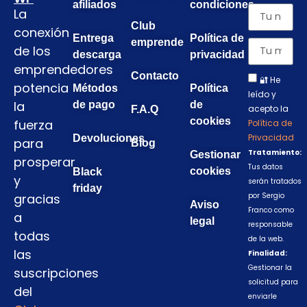
afiliados
condiciones
La
Club
conexión
Entrega
Política de
emprende
de los
descarga
privacidad
emprendedores
Contacto
🔐 He
potencia
Métodos
Política
leído y
la
de pago
de
acepto la
F.A.Q
cookies
fuerza
Política de
Privacidad
Devoluciones
para
Blog
Tratamiento:
Gestionar
prosperar
Tus datos
cookies
Black
y
serán tratados
friday
gracias
por Sergio
Aviso
Franco como
a
legal
responsable
todas
de la web.
las
Finalidad:
Gestionar la
suscripciones
solicitud para
del
enviarle