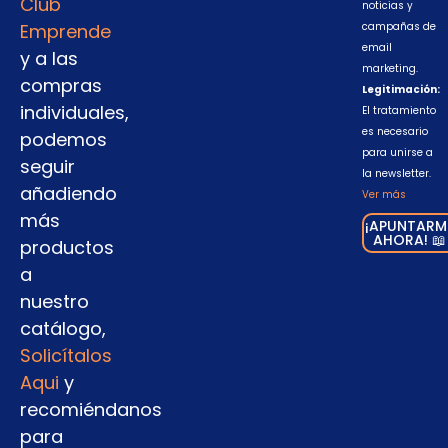
Club
noticias y
Emprende
campañas de
email
y a las
marketing.
compras
Legitimación:
individuales,
El tratamiento
es necesario
podemos
para unirse a
seguir
la newsletter.
añadiendo
Ver más
más
¡APUNTARM
AHORA! 📖
productos
a
nuestro
catálogo,
Solicítalos
Aqui
y
recomiéndanos
para