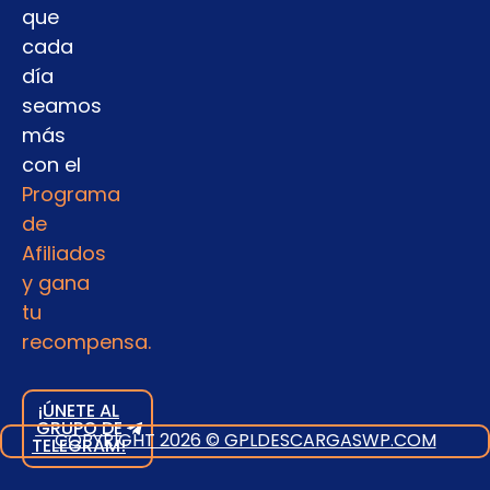
que
cada
día
seamos
más
con el
Programa
de
Afiliados
y gana
tu
recompensa.
¡ÚNETE AL
GRUPO DE
COPYRIGHT 2026 © GPLDESCARGASWP.COM
TELEGRAM!