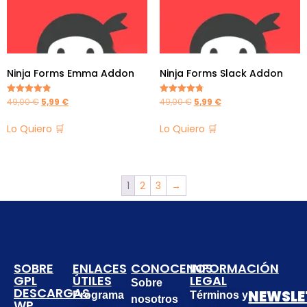
Ninja Forms Emma Addon
Ninja Forms Slack Addon
49,00
€
5,99
€
49,00
€
5,99
€
Valorado en
Valorado en
4.83
4.83
de 5
de 5
Lo Quiero 🛒
Lo Quiero 🛒
1
2
3
→
SOBRE
ENLACES
CONOCENOS
INFORMACIÓN
GPL
ÚTILES
LEGAL
Sobre
DESCARGAS
NEWSLE
Programa
Términos y
nosotros
WP