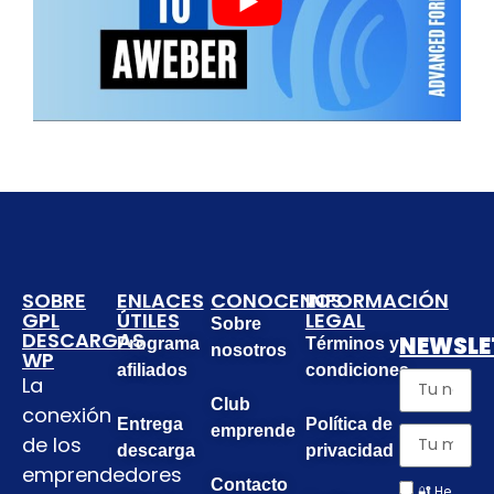
SOBRE
ENLACES
CONOCENOS
INFORMACIÓN
GPL
ÚTILES
LEGAL
Sobre
DESCARGAS
NEWSLE
Programa
Términos y
nosotros
WP
afiliados
condiciones
La
Club
conexión
Entrega
Política de
emprende
de los
descarga
privacidad
emprendedores
Contacto
🔐 He