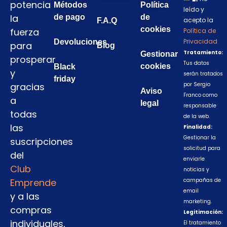
potencia
Métodos
Política
leído y
la
de pago
de
acepto la
F.A.Q
cookies
fuerza
Política de
Privacidad
Devoluciones
para
Blog
Tratamiento:
Gestionar
prosperar
Tus datos
cookies
Black
y
serán tratados
friday
gracias
por Sergio
Aviso
Franco como
a
legal
responsable
todas
de la web.
las
Finalidad:
Gestionar la
suscripciones
solicitud para
del
enviarle
Club
noticias y
Emprende
campañas de
email
y a las
marketing.
compras
Legitimación:
individuales,
El tratamiento