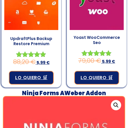
Yoast WooCommerce
UpdraftPlus Backup
Seo
Restore Premium
79,00
€
88,20
€
Valorado en
5,99
€
Valorado en
5,99
€
4.83
4.83
de 5
de 5
LO QUIERO 🛒
LO QUIERO 🛒
Ninja Forms AWeber Addon