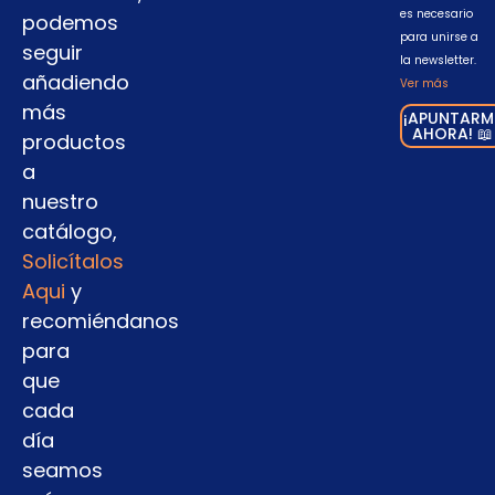
es necesario
podemos
para unirse a
seguir
la newsletter.
añadiendo
Ver más
más
¡APUNTARM
AHORA! 📖
productos
a
nuestro
catálogo,
Solicítalos
Aqui
y
recomiéndanos
para
que
cada
día
seamos