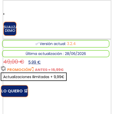
VISUALIZAR
DEMO
3.2.4
✅ Versión actual:
Última actualización : 28/06/2026
49,00
€
5,99
€
PROMOCIÓN
👇
ANTES + 15,99€
Actualizaciones Ilimitadas + 9,99€
LO QUIERO 🛒