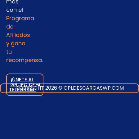
más
con el
Programa
de
Afiliados
y gana
tu
recompensa.
¡ÚNETE AL
GRUPO DE
COPYRIGHT 2026 © GPLDESCARGASWP.COM
TELEGRAM!