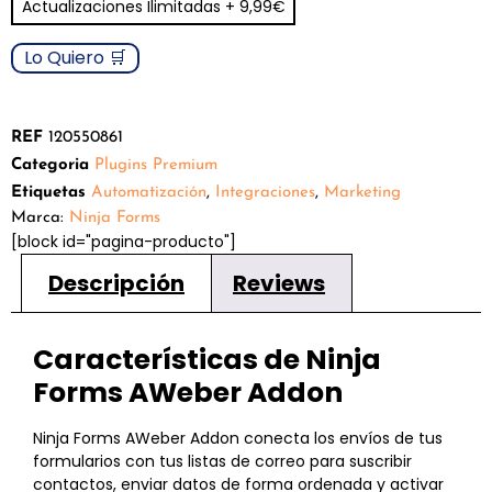
Actualizaciones Ilimitadas + 9,99€
puntuaciones
de clientes
Lo Quiero 🛒
REF
120550861
Categoria
Plugins Premium
Etiquetas
Automatización
,
Integraciones
,
Marketing
Marca:
Ninja Forms
[block id="pagina-producto"]
Descripción
Reviews
Características de Ninja
Forms AWeber Addon
Ninja Forms AWeber Addon conecta los envíos de tus
formularios con tus listas de correo para suscribir
contactos, enviar datos de forma ordenada y activar