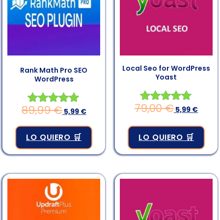
Local Seo for WordPress
Rank Math Pro SEO
Yoast
WordPress
79,00
€
89,99
€
Valorado en
5,99
€
Valorado en
5,99
€
4.83
4.83
de 5
de 5
LO QUIERO 🛒
LO QUIERO 🛒