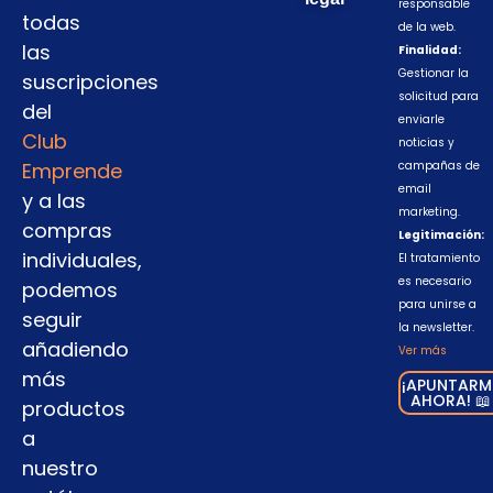
responsable
todas
de la web.
las
Finalidad:
Gestionar la
suscripciones
solicitud para
del
enviarle
Club
noticias y
Emprende
campañas de
email
y a las
marketing.
compras
Legitimación:
individuales,
El tratamiento
es necesario
podemos
para unirse a
seguir
la newsletter.
añadiendo
Ver más
más
¡APUNTARM
AHORA! 📖
productos
a
nuestro