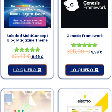
Soledad MultiConcept
Genesis Framework
Blog Magazine Theme
325,99
€
Valorado en
5,99
€
53,43
€
Valorado en
5,99
€
4.75
4.83
de 5
de 5
LO QUIERO 🛒
LO QUIERO 🛒