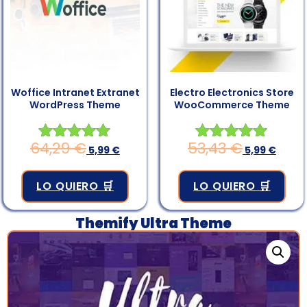
Woffice Intranet Extranet
Electro Electronics Store
WordPress Theme
WooCommerce Theme
64,29
€
53,43
€
Valorado en
5,99
€
Valorado en
5,99
€
4.83
4.83
de 5
de 5
LO QUIERO 🛒
LO QUIERO 🛒
Themify Ultra Theme