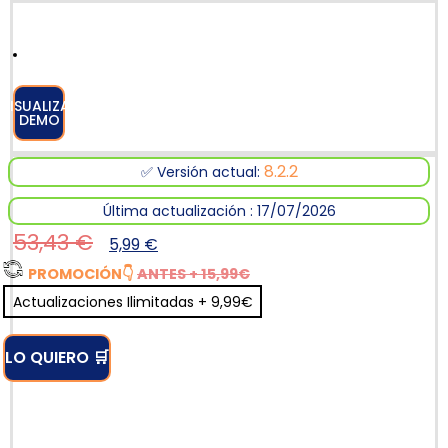
VISUALIZAR
DEMO
8.2.2
✅ Versión actual:
Última actualización : 17/07/2026
53,43
€
5,99
€
PROMOCIÓN
👇
ANTES + 15,99€
Actualizaciones Ilimitadas + 9,99€
LO QUIERO 🛒