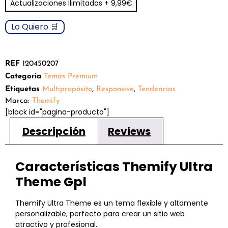
Actualizaciones Ilimitadas + 9,99€
puntuaciones
de clientes
Lo Quiero 🛒
REF
120450207
Categoria
Temas Premium
Etiquetas
Multipropósito
,
Responsive
,
Tendencias
Marca:
Themify
[block id="pagina-producto"]
Descripción
Reviews
Características Themify Ultra
Theme Gpl
Themify Ultra Theme es un tema flexible y altamente
personalizable, perfecto para crear un sitio web
atractivo y profesional.