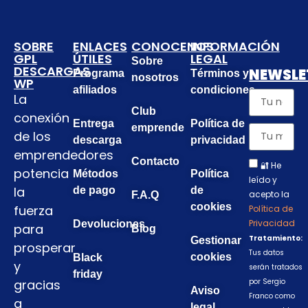
SOBRE
ENLACES
CONOCENOS
INFORMACIÓN
GPL
ÚTILES
LEGAL
Sobre
DESCARGAS
NEWSLE
Programa
Términos y
nosotros
WP
afiliados
condiciones
La
Club
conexión
Entrega
Política de
emprende
de los
descarga
privacidad
emprendedores
Contacto
🔐 He
potencia
Métodos
Política
leído y
la
de pago
de
acepto la
F.A.Q
cookies
fuerza
Política de
Privacidad
Devoluciones
para
Blog
Tratamiento:
Gestionar
prosperar
Tus datos
cookies
Black
y
serán tratados
friday
gracias
por Sergio
Aviso
Franco como
a
legal