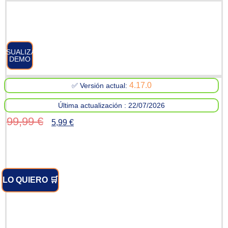
VISUALIZAR
DEMO
4.17.0
✅ Versión actual:
Última actualización : 22/07/2026
99,99
€
5,99
€
LO QUIERO 🛒