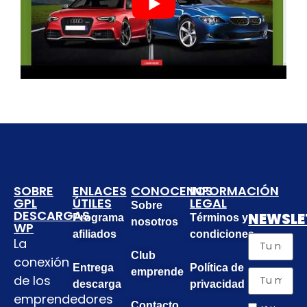
SOBRE
ENLACES
CONOCENOS
INFORMACIÓN
GPL
ÚTILES
LEGAL
Sobre
DESCARGAS
NEWSLE
Programa
Términos y
nosotros
WP
afiliados
condiciones
La
Club
conexión
Entrega
Política de
emprende
de los
descarga
privacidad
emprendedores
Contacto