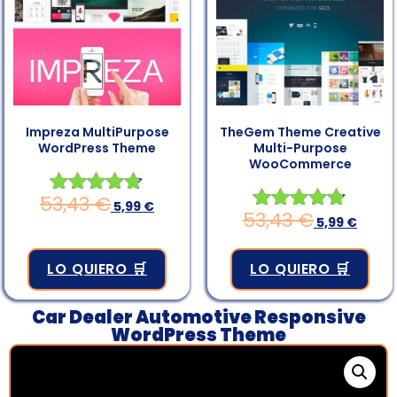
Impreza MultiPurpose
TheGem Theme Creative
WordPress Theme
Multi-Purpose
WooCommerce
53,43
€
Valorado
5,99
€
53,43
€
Valorado en
5,99
€
en
4.75
4.67
de 5
de 5
LO QUIERO 🛒
LO QUIERO 🛒
Car Dealer Automotive Responsive
WordPress Theme