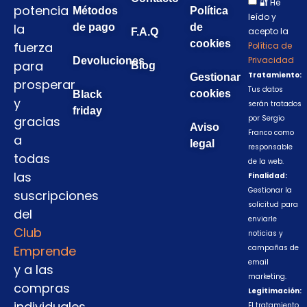
🔐 He
potencia
Métodos
Política
leído y
la
de pago
de
acepto la
F.A.Q
cookies
fuerza
Política de
Privacidad
Devoluciones
para
Blog
Tratamiento:
Gestionar
prosperar
Tus datos
cookies
Black
y
serán tratados
friday
gracias
por Sergio
Aviso
Franco como
a
legal
responsable
todas
de la web.
las
Finalidad:
Gestionar la
suscripciones
solicitud para
del
enviarle
Club
noticias y
Emprende
campañas de
email
y a las
marketing.
compras
Legitimación:
individuales,
El tratamiento