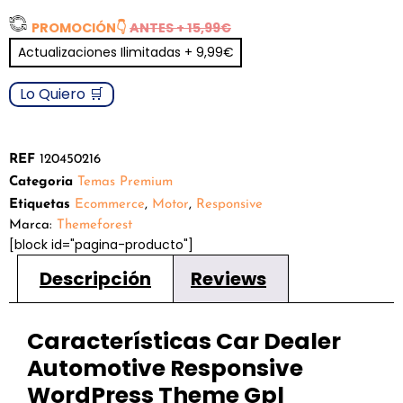
4.83
sobre
PROMOCIÓN
👇
ANTES + 15,99€
5 basado
en
Actualizaciones Ilimitadas + 9,99€
puntuaciones
de clientes
Lo Quiero 🛒
REF
120450216
Categoria
Temas Premium
Etiquetas
Ecommerce
,
Motor
,
Responsive
Marca:
Themeforest
[block id="pagina-producto"]
Descripción
Reviews
Características Car Dealer
Automotive Responsive
WordPress Theme Gpl