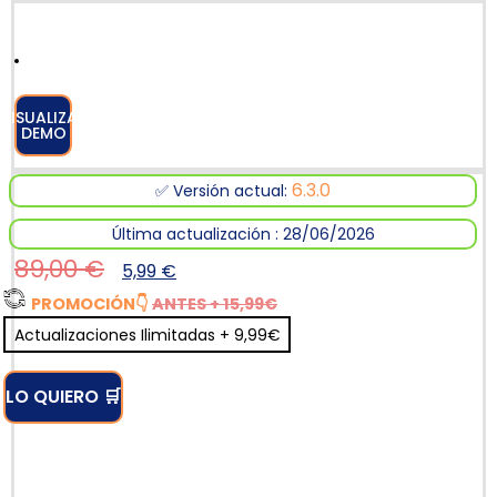
VISUALIZAR
DEMO
6.3.0
✅ Versión actual:
Última actualización : 28/06/2026
89,00
€
5,99
€
PROMOCIÓN
👇
ANTES + 15,99€
Actualizaciones Ilimitadas + 9,99€
LO QUIERO 🛒