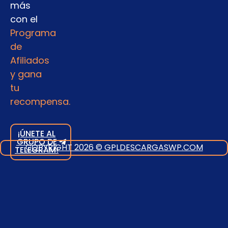
más
con el
Programa
de
Afiliados
y gana
tu
recompensa.
¡ÚNETE AL
GRUPO DE
COPYRIGHT 2026 © GPLDESCARGASWP.COM
TELEGRAM!