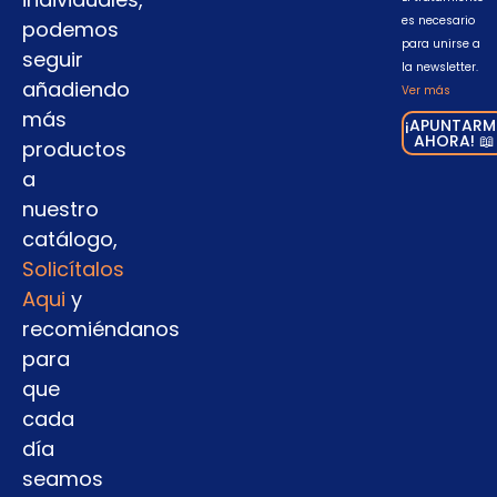
es necesario
podemos
para unirse a
seguir
la newsletter.
añadiendo
Ver más
más
¡APUNTARM
AHORA! 📖
productos
a
nuestro
catálogo,
Solicítalos
Aqui
y
recomiéndanos
para
que
cada
día
seamos