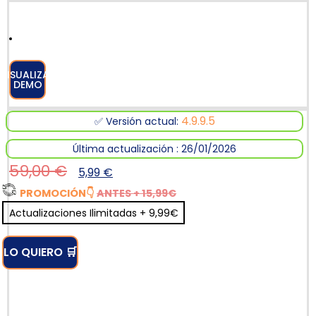
VISUALIZAR
DEMO
4.9.9.5
✅ Versión actual:
Última actualización : 26/01/2026
59,00
€
5,99
€
PROMOCIÓN
👇
ANTES + 15,99€
Actualizaciones Ilimitadas + 9,99€
LO QUIERO 🛒