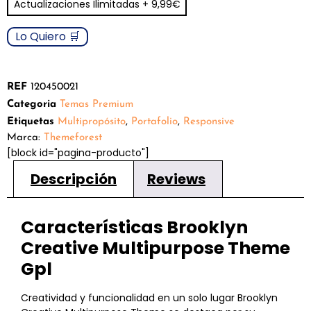
Actualizaciones Ilimitadas + 9,99€
puntuaciones
de clientes
Lo Quiero 🛒
REF
120450021
Categoria
Temas Premium
Etiquetas
Multipropósito
,
Portafolio
,
Responsive
Marca:
Themeforest
[block id="pagina-producto"]
Descripción
Reviews
Características Brooklyn
Creative Multipurpose Theme
Gpl
Creatividad y funcionalidad en un solo lugar Brooklyn