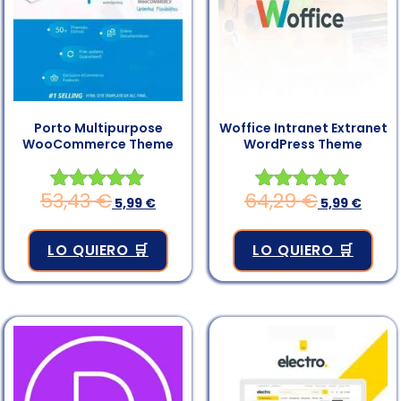
Porto Multipurpose
Woffice Intranet Extranet
WooCommerce Theme
WordPress Theme
53,43
€
64,29
€
Valorado en
5,99
€
Valorado en
5,99
€
4.83
4.83
de 5
de 5
LO QUIERO 🛒
LO QUIERO 🛒