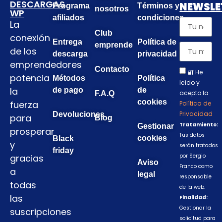
DESCARGAS
NEWSLE
Programa
Términos y
nosotros
WP
afiliados
condiciones
La
Club
conexión
Entrega
Política de
emprende
de los
descarga
privacidad
emprendedores
Contacto
🔐 He
potencia
Métodos
Política
leído y
la
de pago
de
acepto la
F.A.Q
cookies
fuerza
Política de
Privacidad
Devoluciones
para
Blog
Tratamiento:
Gestionar
prosperar
Tus datos
cookies
Black
y
serán tratados
friday
gracias
por Sergio
Aviso
Franco como
a
legal
responsable
todas
de la web.
las
Finalidad:
Gestionar la
suscripciones
solicitud para