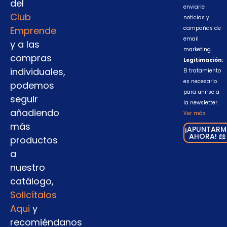
del
enviarle
Club
noticias y
Emprende
campañas de
email
y a las
marketing.
compras
Legitimación:
individuales,
El tratamiento
es necesario
podemos
para unirse a
seguir
la newsletter.
añadiendo
Ver más
más
¡APUNTARM
AHORA! 📖
productos
a
nuestro
catálogo,
Solicítalos
Aqui
y
recomiéndanos