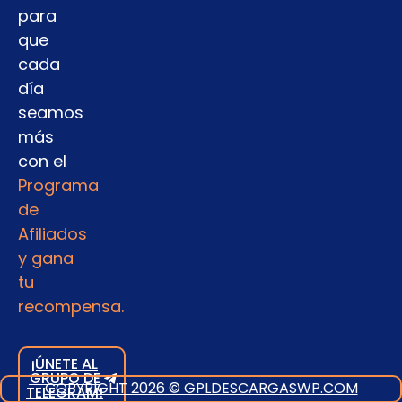
para
que
cada
día
seamos
más
con el
Programa
de
Afiliados
y gana
tu
recompensa.
¡ÚNETE AL
GRUPO DE
COPYRIGHT 2026 © GPLDESCARGASWP.COM
TELEGRAM!