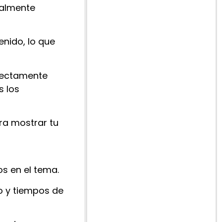
ualmente
enido, lo que
rfectamente
s los
ra mostrar tu
dos en el tema.
o y tiempos de