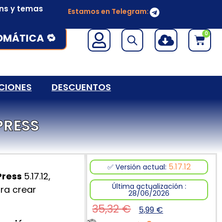
ins y temas
Estamos en Telegram:
0
OMÁTICA 🔁
CIONES
DESCUENTOS
PRESS
5.17.12
✅ Versión actual:
Press
5.17.12
,
Última actualización :
ara crear
28/06/2026
35,32
€
5,99
€