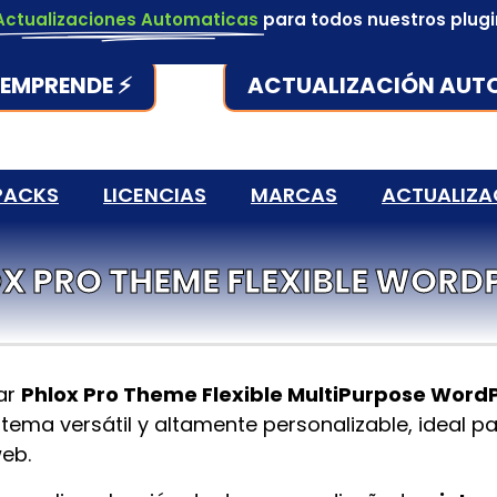
Actualizaciones Automaticas
para todos nuestros plug
EMPRENDE ⚡
ACTUALIZACIÓN AUT
PACKS
LICENCIAS
MARCAS
ACTUALIZA
X PRO THEME FLEXIBLE WORD
ar
Phlox Pro Theme Flexible MultiPurpose Word
tema versátil y altamente personalizable, ideal p
web.