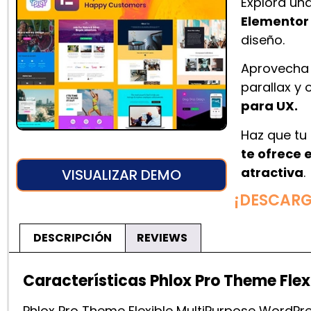
Explora un
Elementor
diseño.
Aprovecha 
parallax y 
para UX.
Haz que tu 
te ofrece 
atractiva
.
VISUALIZAR DEMO
¡DESCAR
DESCRIPCIÓN
REVIEWS
Características
Phlox Pro Theme Flex
Phlox Pro Theme Flexible MultiPurpose WordPres