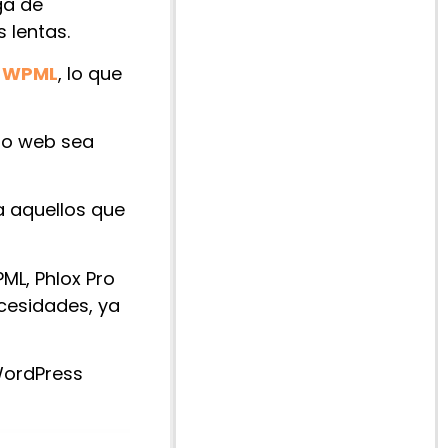
ga de
 lentas.
n
WPML
, lo que
io web sea
a aquellos que
L, Phlox Pro
ecesidades, ya
WordPress