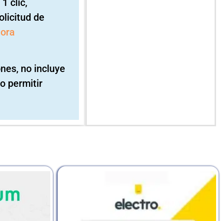
1 clic,
licitud de
hora
ones, no incluye
o permitir