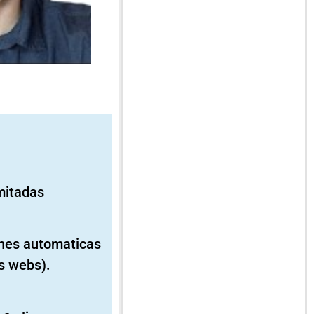
imitadas
ones automaticas
s webs).