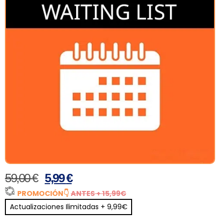
59,00
€
5,99
€
PROMOCIÓN
👇
ANTES + 15,99€
Actualizaciones Ilimitadas + 9,99€