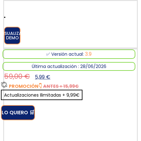
VISUALIZAR
DEMO
3.9
✅ Versión actual:
Última actualización : 28/06/2026
59,00
€
5,99
€
PROMOCIÓN
👇
ANTES + 15,99€
Actualizaciones Ilimitadas + 9,99€
LO QUIERO 🛒