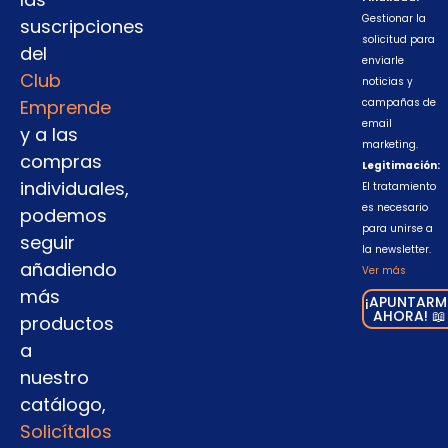
Gestionar la
suscripciones
solicitud para
del
enviarle
Club
noticias y
Emprende
campañas de
email
y a las
marketing.
compras
Legitimación:
individuales,
El tratamiento
es necesario
podemos
para unirse a
seguir
la newsletter.
añadiendo
Ver más
más
¡APUNTARM
AHORA! 📖
productos
a
nuestro
catálogo,
Solicítalos