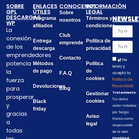
SOBRE
ENLACES
CONOCENOS
INFORMACIÓN
GPL
ÚTILES
LEGAL
Sobre
DESCARGAS
NEWSLE
Programa
Términos y
nosotros
WP
afiliados
condiciones
La
Club
conexión
Entrega
Política de
emprende
de los
descarga
privacidad
emprendedores
Contacto
🔐 He
potencia
Métodos
Política
leído y
la
de pago
de
acepto la
F.A.Q
cookies
fuerza
Política de
Privacidad
Devoluciones
para
Blog
Tratamiento:
Gestionar
prosperar
Tus datos
cookies
Black
y
serán tratados
friday
gracias
por Sergio
Aviso
Franco como
a
legal
responsable
todas
de la web.
las
Finalidad: