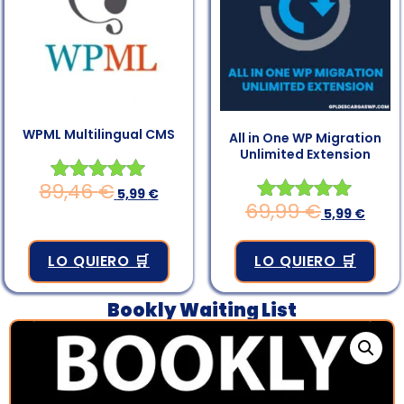
WPML Multilingual CMS
All in One WP Migration
Unlimited Extension
89,46
€
Valorado en
5,99
€
69,99
€
4.83
Valorado en
5,99
€
de 5
4.98
de 5
LO QUIERO 🛒
LO QUIERO 🛒
Bookly Waiting List