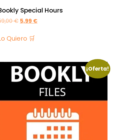
Bookly Special Hours
59,00
€
5,99
€
Lo Quiero 🛒
¡Oferta!