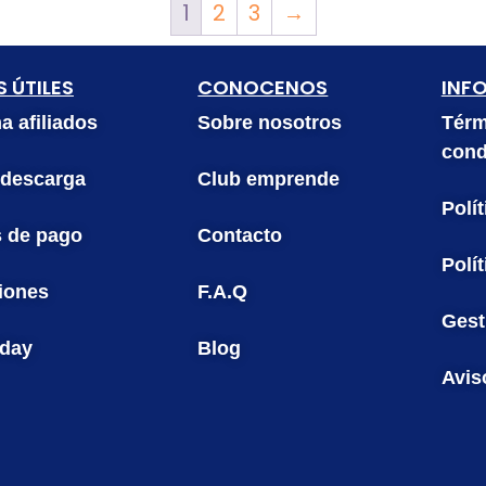
1
2
3
→
 ÚTILES
CONOCENOS
INF
 afiliados
Sobre nosotros
Térm
cond
 descarga
Club emprende
Polí
 de pago
Contacto
Polí
iones
F.A.Q
Gest
iday
Blog
Avis