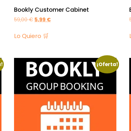
Bookly Customer Cabinet
59,00
€
5,99
€
Lo Quiero 🛒
a!
¡Oferta!