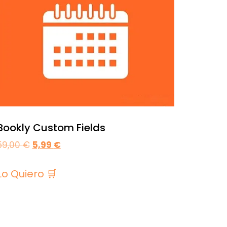
Bookly Custom Fields
59,00
€
5,99
€
Lo Quiero 🛒