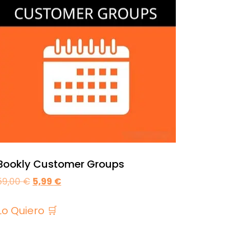
Bookly Customer Groups
59,00
€
5,99
€
Lo Quiero 🛒