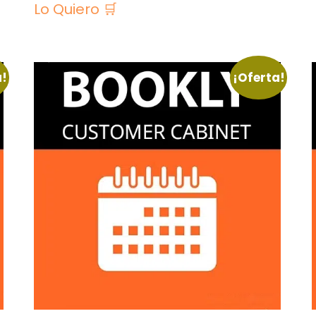
Lo Quiero 🛒
a!
¡Oferta!