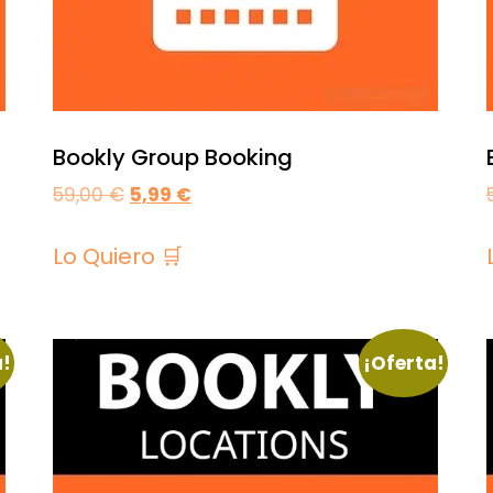
Bookly Group Booking
59,00
€
5,99
€
Lo Quiero 🛒
a!
¡Oferta!