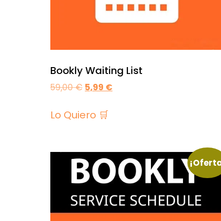
Bookly Waiting List
59,00
€
5,99
€
Lo Quiero 🛒
¡Ofert