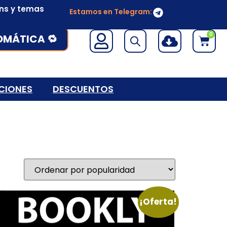
ins y temas
Estamos en Telegram:
0
OMÁTICA 🔁
CIONES
DESCUENTOS
¡Oferta!