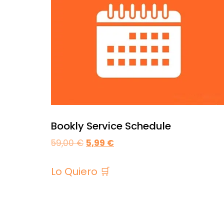
Bookly Service Schedule
59,00
€
5,99
€
Lo Quiero 🛒