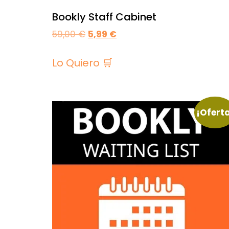
Bookly Staff Cabinet
59,00
€
5,99
€
Lo Quiero 🛒
¡Ofert