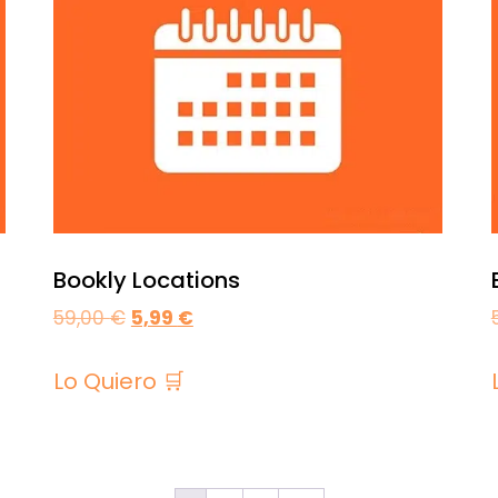
Bookly Locations
59,00
€
5,99
€
Lo Quiero 🛒