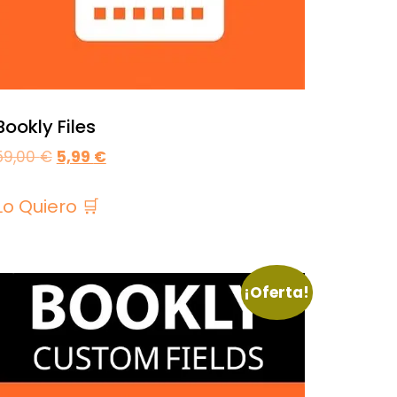
Bookly Files
59,00
€
5,99
€
Lo Quiero 🛒
¡Oferta!