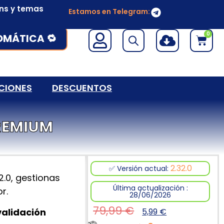
ins y temas
Estamos en Telegram:
0
OMÁTICA 🔁
CIONES
DESCUENTOS
REMIUM
2.32.0
✅ Versión actual:
2.0
, gestionas
Última actualización :
r.
28/06/2026
79,99
€
validación
5,99
€