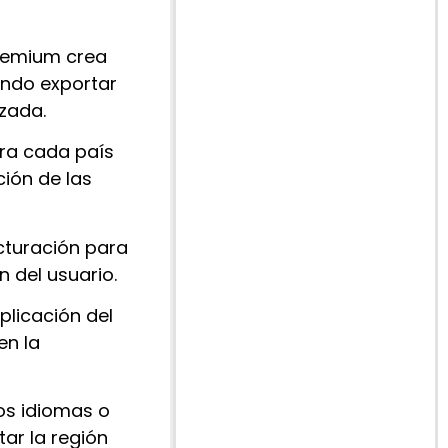
remium crea
endo exportar
izada.
ara cada país
ción de las
facturación para
n del usuario.
plicación del
en la
os idiomas o
ar la región