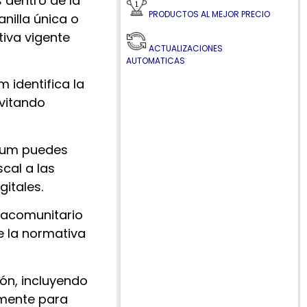
 dentro de la
PRODUCTOS AL MEJOR PRECIO
nilla única o
tiva vigente
ACTUALIZACIONES
AUTOMATICAS
identifica la
evitando
ium puedes
cal a las
gitales.
tracomunitario
e la normativa
ón, incluyendo
amente para