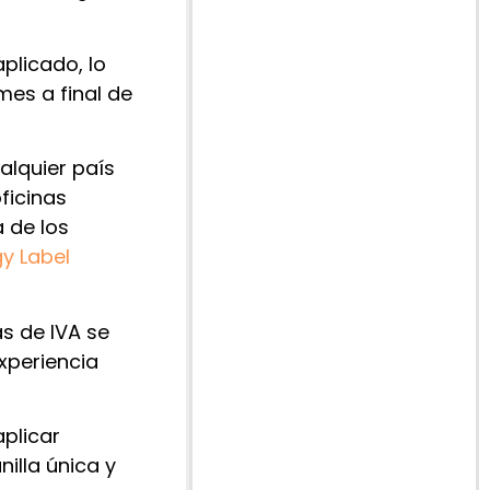
plicado, lo
mes a final de
alquier país
ficinas
a de los
y Label
as de IVA se
xperiencia
plicar
illa única y