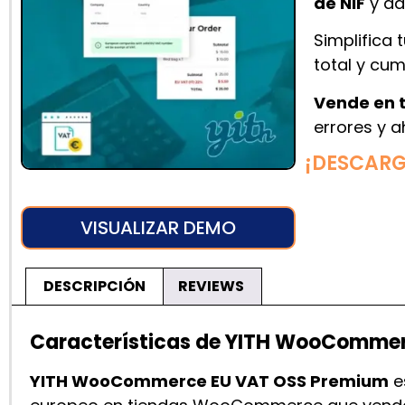
de NIF
y ad
Simplifica 
total y cum
Vende en t
errores y 
¡DESCAR
VISUALIZAR DEMO
DESCRIPCIÓN
REVIEWS
Características de YITH WooComme
YITH WooCommerce EU VAT OSS Premium
e