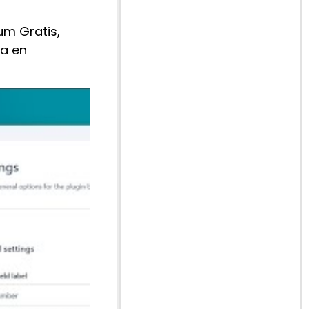
m Gratis,
da en