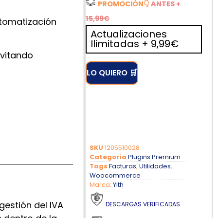
PROMOCIÓN
👇
ANTES +
15,99€
utomatización
Actualizaciones
Ilimitadas + 9,99€
evitando
LO QUIERO 🛒
Ó
A
D
A
A
!
N
S
I
R
E
D
!
!
I
!
!
O
!
SKU
1205510028
Categoría
Plugins Premium
Tags
Facturas
,
Utilidades
,
Woocommerce
Marca:
Yith
estión del IVA
DESCARGAS VERIFICADAS