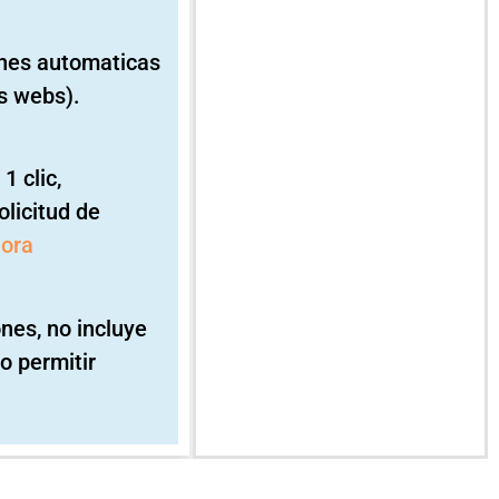
ones automaticas
s webs).
1 clic,
licitud de
hora
ones, no incluye
o permitir