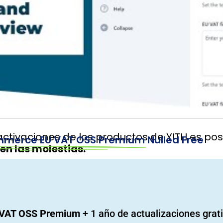
-activaciones de los productos de YITH es pos
merce EU VAT OSS Premium
Nulled Free
en las molestias.
 VAT OSS Premium
+ 1 año de actualizaciones grati