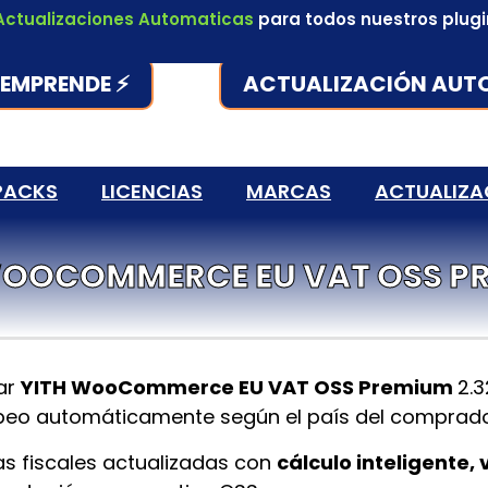
Actualizaciones Automaticas
para todos nuestros plug
EMPRENDE ⚡
ACTUALIZACIÓN AUT
PACKS
LICENCIAS
MARCAS
ACTUALIZA
WOOCOMMERCE EU VAT OSS P
ar
YITH WooCommerce EU VAT OSS Premium
2.3
opeo automáticamente según el país del comprado
as fiscales actualizadas con
cálculo inteligente, 