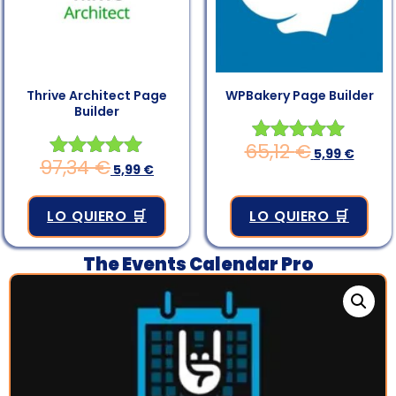
Thrive Architect Page
WPBakery Page Builder
Builder
65,12
€
Valorado en
5,99
€
97,34
€
Valorado en
5,99
€
4.83
4.83
de 5
de 5
LO QUIERO 🛒
LO QUIERO 🛒
The Events Calendar Pro