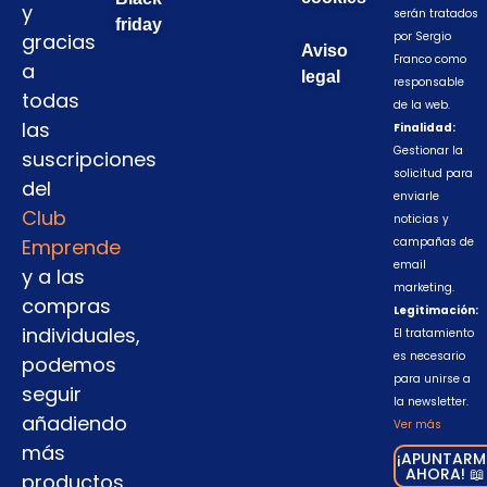
y
serán tratados
friday
gracias
por Sergio
Aviso
Franco como
a
legal
responsable
todas
de la web.
las
Finalidad:
Gestionar la
suscripciones
solicitud para
del
enviarle
Club
noticias y
Emprende
campañas de
email
y a las
marketing.
compras
Legitimación:
individuales,
El tratamiento
es necesario
podemos
para unirse a
seguir
la newsletter.
añadiendo
Ver más
más
¡APUNTARM
AHORA! 📖
productos