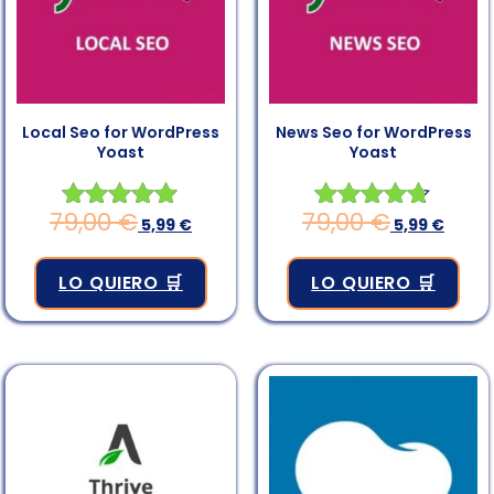
Local Seo for WordPress
News Seo for WordPress
Yoast
Yoast
79,00
€
79,00
€
Valorado en
5,99
€
Valorado
5,99
€
4.83
en
de 5
4.67
LO QUIERO 🛒
LO QUIERO 🛒
de 5