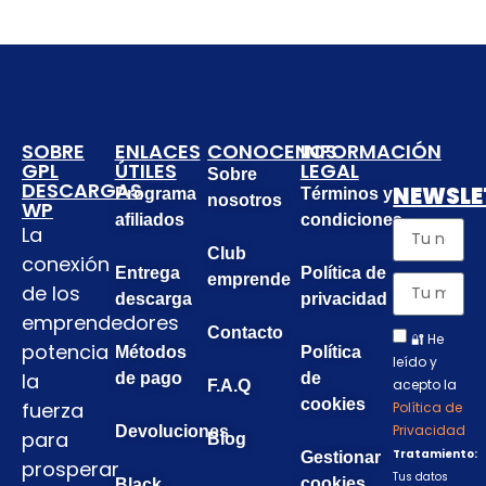
SOBRE
ENLACES
CONOCENOS
INFORMACIÓN
GPL
ÚTILES
LEGAL
Sobre
DESCARGAS
NEWSLE
Programa
Términos y
nosotros
WP
afiliados
condiciones
La
Club
conexión
Entrega
Política de
emprende
de los
descarga
privacidad
emprendedores
Contacto
🔐 He
potencia
Métodos
Política
leído y
la
de pago
de
acepto la
F.A.Q
cookies
fuerza
Política de
Privacidad
Devoluciones
para
Blog
Tratamiento:
Gestionar
prosperar
Tus datos
cookies
Black