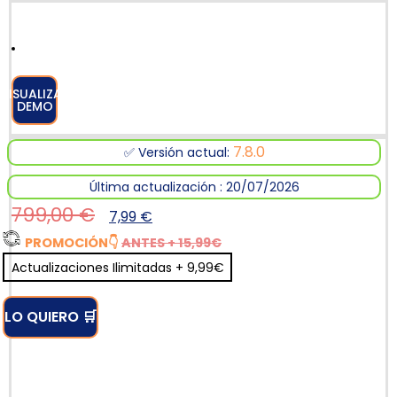
VISUALIZAR
DEMO
7.8.0
✅ Versión actual:
Última actualización : 20/07/2026
799,00
€
7,99
€
PROMOCIÓN
👇
ANTES + 15,99€
Actualizaciones Ilimitadas + 9,99€
LO QUIERO 🛒