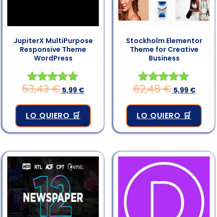
JupiterX MultiPurpose
Stockholm Elementor
Responsive Theme
Theme for Creative
WordPress
Business
53,43
€
62,48
€
Valorado en
5,99
€
Valorado en
5,99
€
4.83
4.83
de 5
de 5
LO QUIERO 🛒
LO QUIERO 🛒