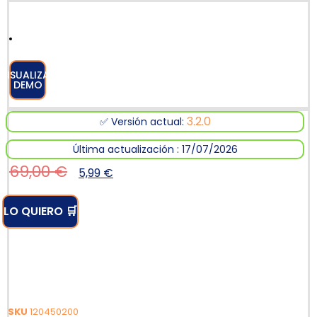
VISUALIZAR
DEMO
3.2.0
✅ Versión actual:
Última actualización : 17/07/2026
69,00
€
5,99
€
LO QUIERO 🛒
SKU
120450200