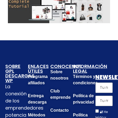
SOBRE
ENLACES
CONOCENOS
INFORMACIÓN
GPL
ÚTILES
LEGAL
Sobre
DESCARGAS
NEWSLE
Programa
Términos y
nosotros
WP
afiliados
condiciones
La
Club
conexión
Entrega
Política de
emprende
de los
descarga
privacidad
emprendedores
Contacto
🔐 He
potencia
Métodos
Política
leído y