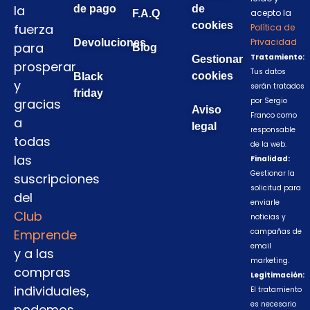
la
de pago
de
acepto la
F.A.Q
cookies
fuerza
Política de
Privacidad
Devoluciones
para
Blog
Tratamiento:
Gestionar
prosperar
Tus datos
cookies
Black
y
serán tratados
friday
gracias
por Sergio
Aviso
Franco como
a
legal
responsable
todas
de la web.
las
Finalidad:
Gestionar la
suscripciones
solicitud para
del
enviarle
Club
noticias y
Emprende
campañas de
email
y a las
marketing.
compras
Legitimación:
individuales,
El tratamiento
es necesario
podemos