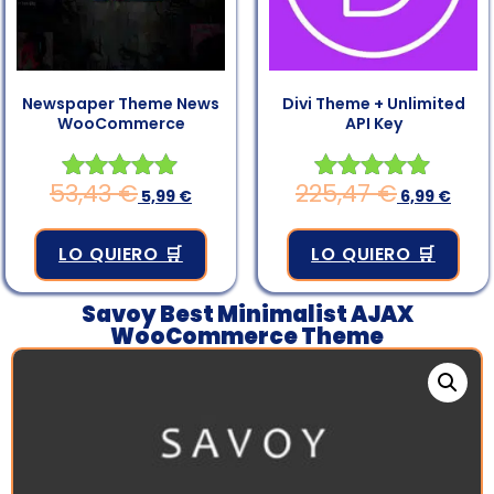
Newspaper Theme News
Divi Theme + Unlimited
WooCommerce
API Key
53,43
€
225,47
€
Valorado en
5,99
€
Valorado en
6,99
€
4.83
4.83
de 5
de 5
LO QUIERO 🛒
LO QUIERO 🛒
Savoy Best Minimalist AJAX
WooCommerce Theme