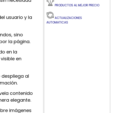
 sin necesidad
PRODUCTOS AL MEJOR PRECIO
el usuario y la
ACTUALIZACIONES
AUTOMATICAS
ondos, sino
or la página.
do en la
visible en
 despliega al
rmación.
vela contenido
nera elegante.
obre imágenes