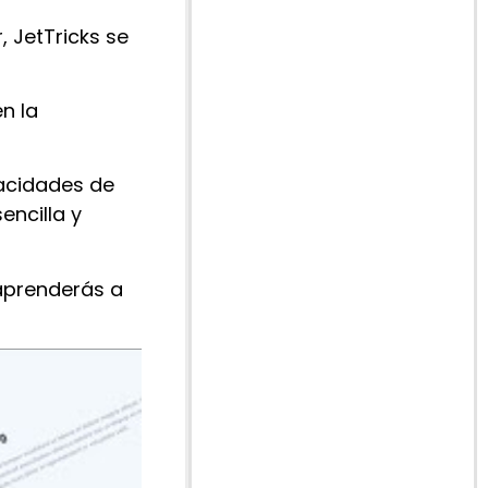
 JetTricks se
n la
pacidades de
encilla y
 aprenderás a