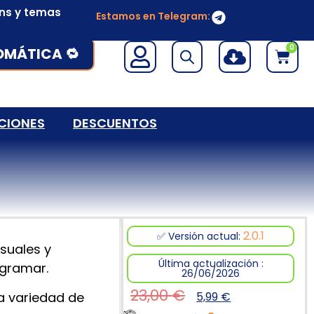
ins y temas
Estamos en Telegram:
0
OMÁTICA 🔁
CIONES
DESCUENTOS
2.0.1
✅ Versión actual:
isuales y
Última actualización :
ogramar.
26/06/2026
23,00
€
a variedad de
5,99
€