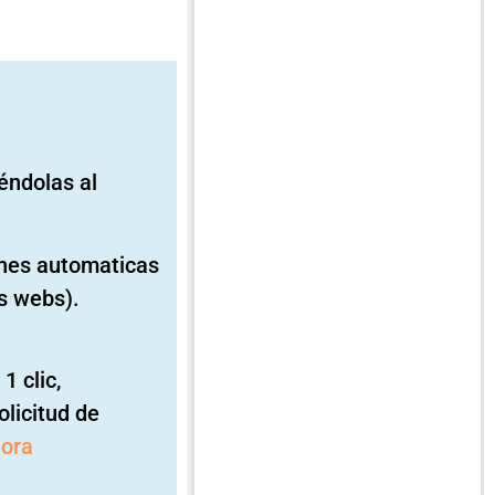
iéndolas al
ones automaticas
s webs).
1 clic,
licitud de
hora