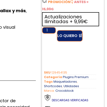
PROMOCIÓN
👇
ANTES +
15,99€
rallax y más
,
Actualizaciones
Ilimitadas + 9,99€
 visual
LO QUIERO 🛒
Ó
A
D
A
A
!
N
S
I
R
E
D
!
!
I
!
!
O
!
SKU
129454135
Categoría
Plugins Premium
Tags
Maquetadores
,
Shortcodes
,
Utilidades
Marca:
Crocoblock
ctor de
DESCARGAS VERIFICADAS