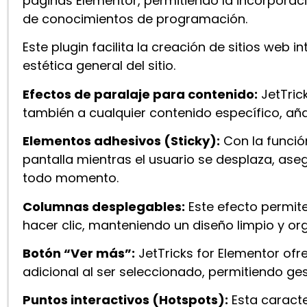
páginas Elementor, permitiendo la incorporac
de conocimientos de programación.
Este plugin facilita la creación de sitios web i
estética general del sitio.
Efectos de paralaje para contenido:
JetTric
también a cualquier contenido específico, añ
Elementos adhesivos (Sticky):
Con la funció
pantalla mientras el usuario se desplaza, as
todo momento.
Columnas desplegables:
Este efecto permit
hacer clic, manteniendo un diseño limpio y o
Botón “Ver más”:
​
JetTricks for Elementor
ofre
adicional al ser seleccionado, permitiendo ge
Puntos interactivos (Hotspots):
Esta caract