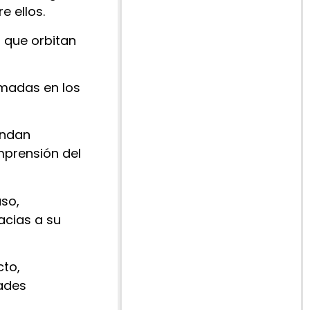
e ellos.
 que orbitan
imadas en los
indan
mprensión del
uso,
acias a su
cto,
dades