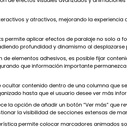
ión de efectos visuales avanzados y animaciones
nteractivos y atractivos, mejorando la experiencia d
ks permite aplicar efectos de paralaje no solo a f
adiendo profundidad y dinamismo al desplazarse p
n de elementos adhesivos, es posible fijar conteni
egurando que información importante permanezca 
e ocultar contenido dentro de una columna que se
rganizado hasta que el usuario desee ver más info
ce la opción de añadir un botón “Ver más” que re
stionar la visibilidad de secciones extensas de ma
erística permite colocar marcadores animados s