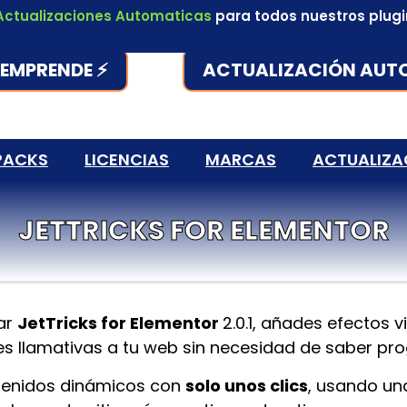
Actualizaciones Automaticas
para todos nuestros plug
EMPRENDE ⚡
ACTUALIZACIÓN AUT
PACKS
LICENCIAS
MARCAS
ACTUALIZA
JETTRICKS FOR ELEMENTOR
ar
JetTricks for Elementor
2.0.1
, añades efectos v
s llamativas a tu web sin necesidad de saber pr
tenidos dinámicos con
solo unos clics
, usando un