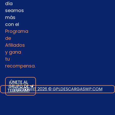
día
seamos
más
con el
Programa
de
Afiliados
y gana
tu
recompensa.
¡ÚNETE AL
GRUPO DE
COPYRIGHT 2026 © GPLDESCARGASWP.COM
TELEGRAM!