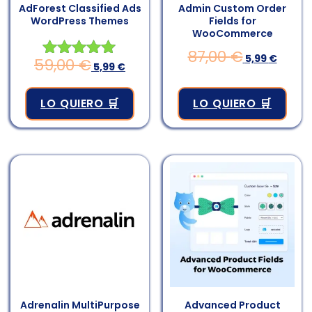
AdForest Classified Ads
Admin Custom Order
WordPress Themes
Fields for
WooCommerce
87,00
€
5,99
€
59,00
€
Valorado en
5,99
€
4.98
de 5
LO QUIERO 🛒
LO QUIERO 🛒
Adrenalin MultiPurpose
Advanced Product