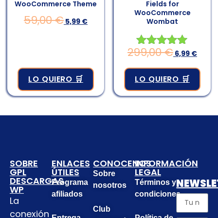
WooCommerce Theme
Fields for
WooCommerce
59,00
€
5,99
€
Wombat
299,00
€
Valorado en
6,99
€
4.98
de 5
LO QUIERO 🛒
LO QUIERO 🛒
SOBRE
ENLACES
CONOCENOS
INFORMACIÓN
GPL
ÚTILES
LEGAL
Sobre
DESCARGAS
NEWSLE
Programa
Términos y
nosotros
WP
afiliados
condiciones
La
Club
conexión
Entrega
Política de