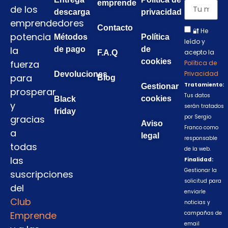
emprende
de los
descarga
privacidad
emprendedores
Contacto
🔐 He
potencia
Métodos
Política
leído y
la
de pago
de
acepto la
F.A.Q
cookies
fuerza
Política de
Privacidad
Devoluciones
para
Blog
Tratamiento:
Gestionar
prosperar
Tus datos
cookies
Black
y
serán tratados
friday
gracias
por Sergio
Aviso
Franco como
a
legal
responsable
todas
de la web.
las
Finalidad:
Gestionar la
suscripciones
solicitud para
del
enviarle
Club
noticias y
Emprende
campañas de
email