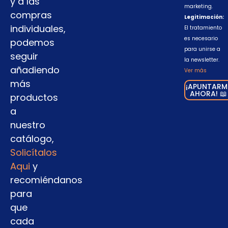
y a las
marketing.
compras
Legitimación:
individuales,
El tratamiento
es necesario
podemos
para unirse a
seguir
la newsletter.
añadiendo
Ver más
más
¡APUNTARM
AHORA! 📖
productos
a
nuestro
catálogo,
Solicítalos
Aqui
y
recomiéndanos
para
que
cada