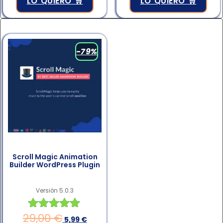
LO QUIERO 🛒
LO QUIERO 🛒
-79%
Scroll Magic Animation
Builder WordPress Plugin
Versión 5.0.3
29,00
€
Valorado en
5,99
€