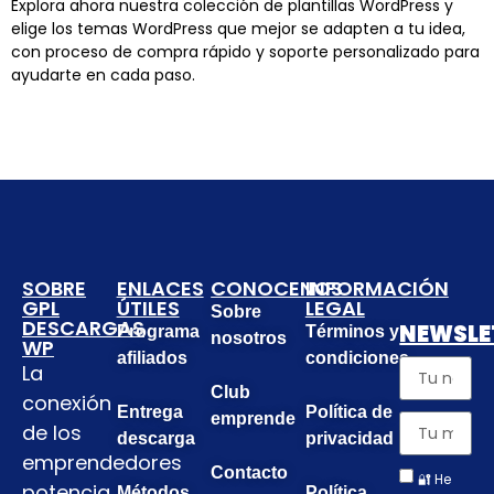
Explora ahora nuestra colección de plantillas WordPress y
elige los temas WordPress que mejor se adapten a tu idea,
con proceso de compra rápido y soporte personalizado para
ayudarte en cada paso.
SOBRE
ENLACES
CONOCENOS
INFORMACIÓN
GPL
ÚTILES
LEGAL
Sobre
DESCARGAS
NEWSLE
Programa
Términos y
nosotros
WP
afiliados
condiciones
La
Club
conexión
Entrega
Política de
emprende
de los
descarga
privacidad
emprendedores
Contacto
🔐 He
potencia
Métodos
Política