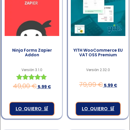
Ninja Forms Zapier
YITH WooCommerce EU
Addon
VAT OSS Premium
Versión 3.1.0
Versión 2.32.0
79,99
€
49,00
€
Valorado en
5,99
€
5,99
€
4.83
de 5
LO QUIERO 🛒
LO QUIERO 🛒