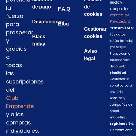
leído y
la
de pago
de
acepto la
F.A.Q
cookies
fuerza
Política de
Privacidad
Devoluciones
para
Blog
Tratamiento:
Gestionar
prosperar
Tus datos
cookies
Black
y
serán tratados
friday
gracias
por Sergio
Aviso
Franco como
a
legal
responsable
todas
de la web.
las
Finalidad:
Gestionar la
suscripciones
solicitud para
del
enviarle
Club
noticias y
Emprende
campañas de
email
y a las
marketing.
compras
Legitimación:
individuales,
El tratamiento