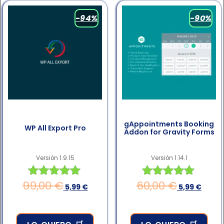
-94%
-90%
gAppointments Booking
WP All Export Pro
Addon for Gravity Forms
Versión 1.9.15
Versión 1.14.1
99,00
€
60,00
€
Valorado en
Valorado en
5,99
€
5,99
€
4.83
4.83
de 5
de 5