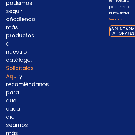
es necesario
podemos
para unirse a
seguir
la newsletter.
añadiendo
Ver más
más
¡APUNTARM
AHORA! 📖
productos
a
nuestro
catálogo,
Solicítalos
Aqui
y
recomiéndanos
para
que
cada
día
seamos
más